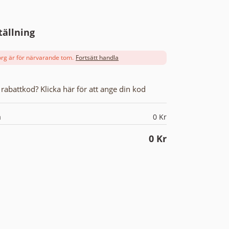
tällning
rg är för närvarande tom.
Fortsätt handla
rabattkod? Klicka här för att ange din kod
a
0
Kr
0
Kr