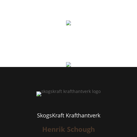
SkogsKraft Krafthantverk
Henrik Schough