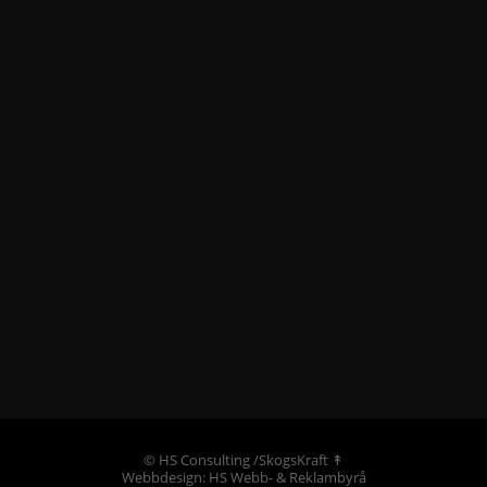
©
HS Consulting /SkogsKraft
↟
Webbdesign: HS Webb- & Reklambyrå