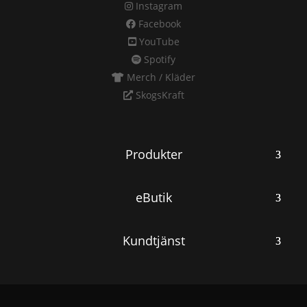
Instagram
Facebook
YouTube
Spotify
Merch / Kläder
SkogsKraft
Produkter
eButik
Kundtjänst