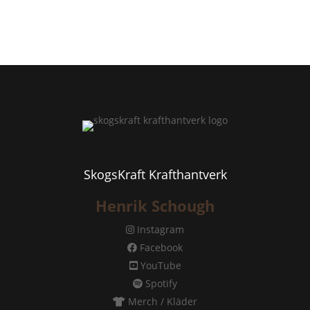
SkogsKraft Krafthantverk
Henrik Schough
Instagram
Facebook
YouTube
Spotify
Merch / Kläder