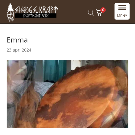
0
MENY
Emma
23 apr, 2024