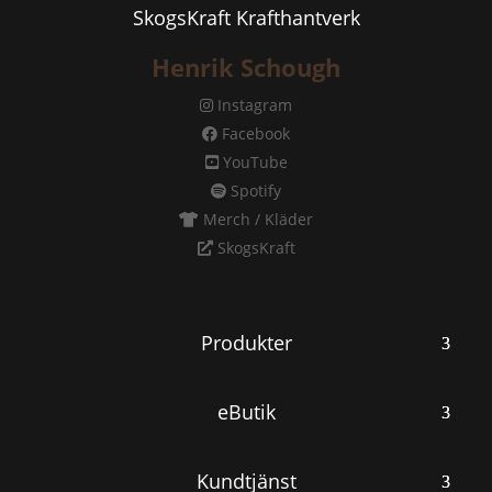
SkogsKraft Krafthantverk
Henrik Schough
Instagram
Facebook
YouTube
Spotify
Merch / Kläder
SkogsKraft
Produkter
eButik
Kundtjänst