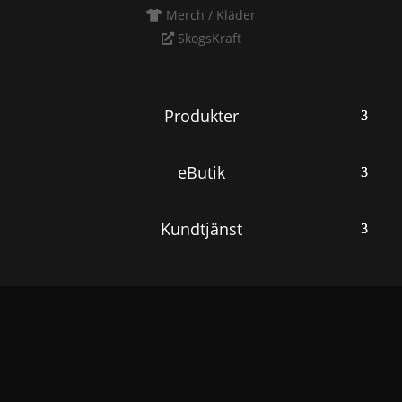
Merch / Kläder
SkogsKraft
Produkter
eButik
Kundtjänst