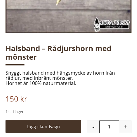
Halsband – Rådjurshorn med
mönster
Snyggt halsband med hängsmycke av horn från
rådjur, med inbränt mönster.
Hornet är 100% naturmaterial.
150
kr
1 st i lager
A
-
+
Lägg i kundvagn
l
Halsband - R
t