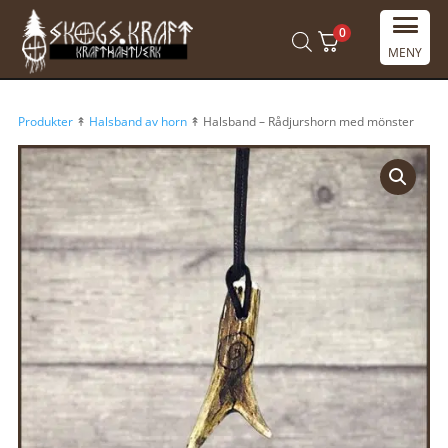
0
MENY
Produkter
↟
Halsband av horn
↟ Halsband – Rådjurshorn med mönster