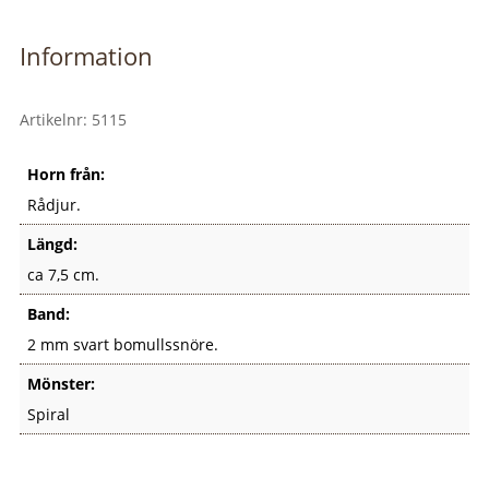
e
r
Information
n
a
Artikelnr:
5115
t
i
Horn från:
v
e
Rådjur.
:
Längd:
ca 7,5 cm.
Band:
2 mm svart bomullssnöre.
Mönster:
Spiral