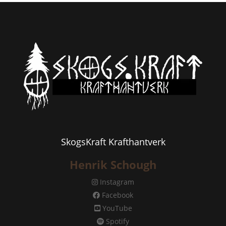
SkogsKraft Krafthantverk
Henrik Schough
Instagram
Facebook
YouTube
Spotify