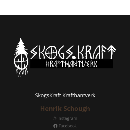
SkogsKraft Krafthantverk
Henrik Schough
Instagram
Facebook