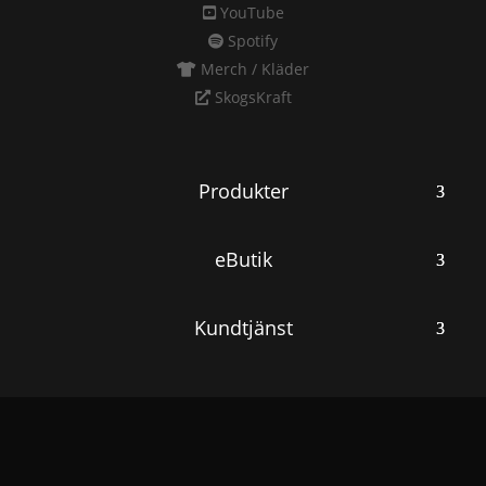
YouTube
Spotify
Merch / Kläder
SkogsKraft
Produkter
eButik
Kundtjänst