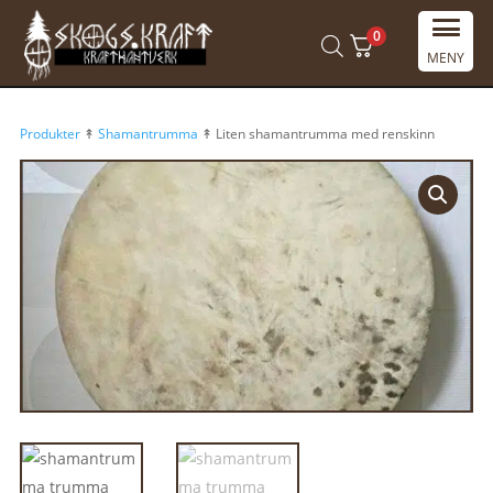
0
MENY
Produkter
↟
Shamantrumma
↟ Liten shamantrumma med renskinn