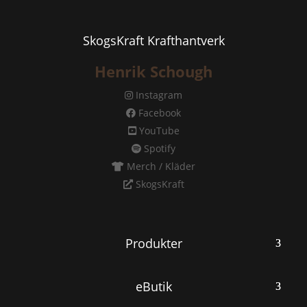
SkogsKraft Krafthantverk
Henrik Schough
Instagram
Facebook
YouTube
Spotify
Merch / Kläder
SkogsKraft
Produkter
eButik