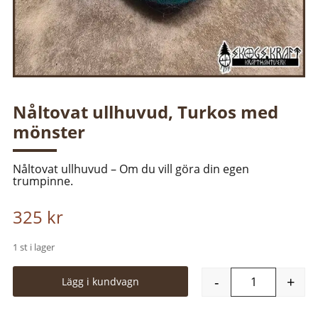
Nåltovat ullhuvud, Turkos med
mönster
Nåltovat ullhuvud – Om du vill göra din egen
trumpinne.
325
kr
1 st i lager
-
+
Lägg i kundvagn
Nåltovat ull