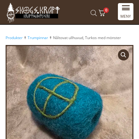
0
MENY
Produkter
↟
Trumpinnar
↟ Nåltovat ullhuvud, Turkos med mönster