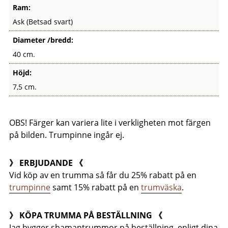
Ram:
Ask (Betsad svart)
Diameter /bredd:
40 cm.
Höjd:
7,5 cm.
OBS! Färger kan variera lite i verkligheten mot färgen
på bilden. Trumpinne ingår ej.
》 ERBJUDANDE 《
Vid köp av en trumma så får du 25% rabatt på en
trumpinne
samt 15% rabatt på en
trumväska
.
》 KÖPA TRUMMA PÅ BESTÄLLNING 《
Jag bygger shamantrummor på beställning, enligt dina