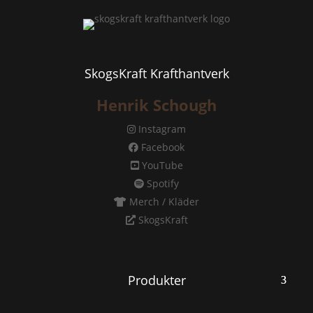
SkogsKraft Krafthantverk
Henrik Schough
Instagram
Facebook
YouTube
Spotify
Merch / Kläder
SkogsKraft
Produkter