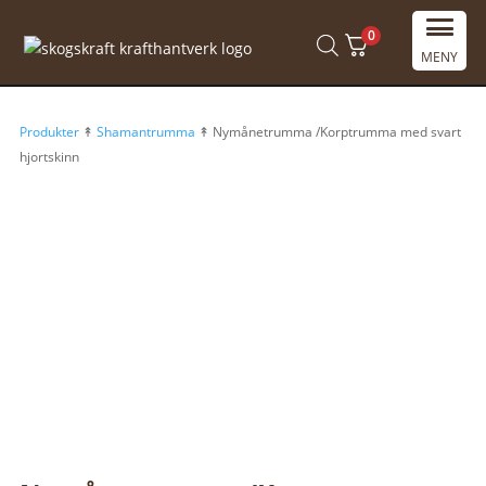
0
MENY
Produkter
↟
Shamantrumma
↟ Nymånetrumma /Korptrumma med svart
hjortskinn