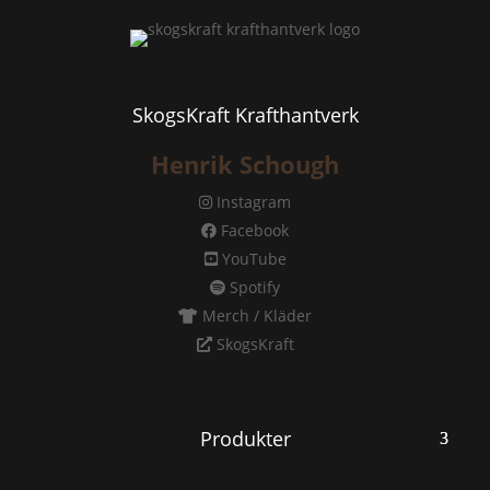
SkogsKraft Krafthantverk
Henrik Schough
Instagram
Facebook
YouTube
Spotify
Merch / Kläder
SkogsKraft
Produkter