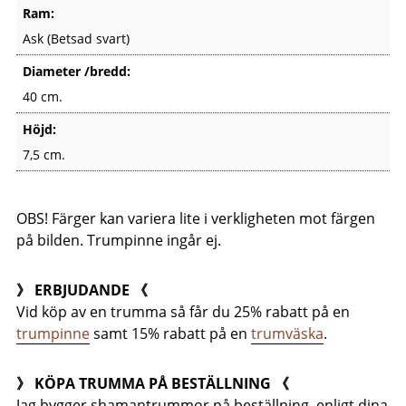
Ram:
Ask (Betsad svart)
Diameter /bredd:
40 cm.
Höjd:
7,5 cm.
OBS! Färger kan variera lite i verkligheten mot färgen
på bilden. Trumpinne ingår ej.
》 ERBJUDANDE 《
Vid köp av en trumma så får du 25% rabatt på en
trumpinne
samt 15% rabatt på en
trumväska
.
》 KÖPA TRUMMA PÅ BESTÄLLNING 《
Jag bygger shamantrummor på beställning, enligt dina