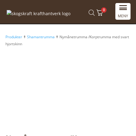
0
MENY
Produkter
↟
Shamantrumma
↟ Nymånetrumma /Korptrumma med svart
hjortskinn