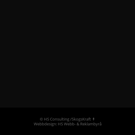
©
HS Consulting /SkogsKraft
↟
Webbdesign: HS Webb- & Reklambyrå