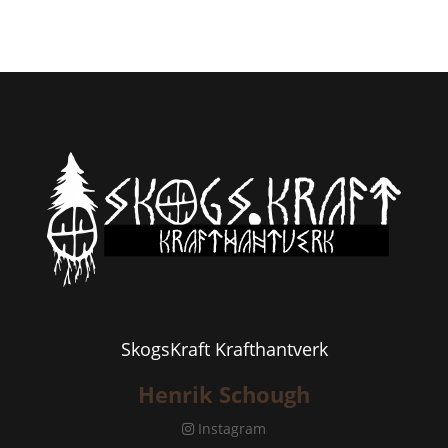
SkogsKraft Krafthantverk
Henrik Schough
Instagram