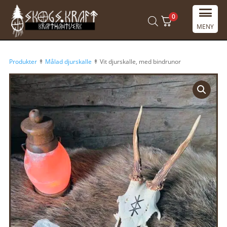
0
MENY
Produkter
↟
Målad djurskalle
↟ Vit djurskalle, med bindrunor