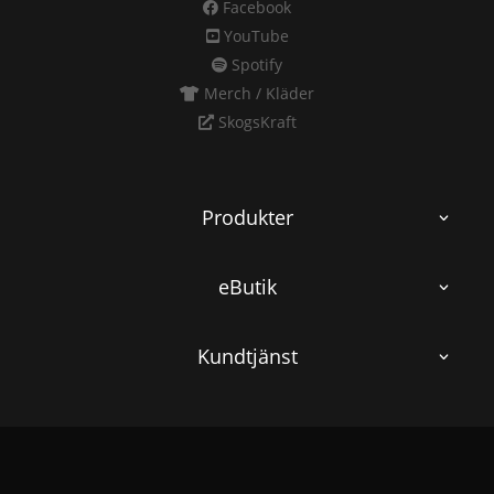
Facebook
YouTube
Spotify
Merch / Kläder
SkogsKraft
Produkter
eButik
Kundtjänst