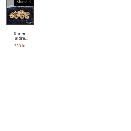
Slutsåld
Runor,
äldre
Futharken
350
kr