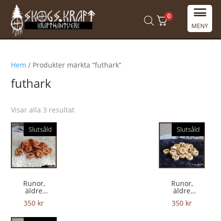
0
MENY
Hem
/ Produkter märkta ”futhark”
futhark
Visar alla 3 resultat
Slutsåld
Slutsåld
Runor,
Runor,
äldre
äldre
Futharken
Futharken
350
kr
350
kr