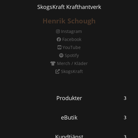
SkogsKraft Krafthantverk
Henrik Schough
Instagram
Facebook
YouTube
Spotify
Merch / Kläder
SkogsKraft
Produkter
eButik
Kundtjänst