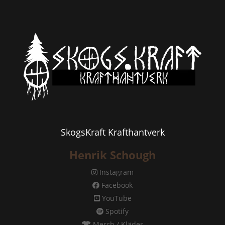
SkogsKraft Krafthantverk
Henrik Schough
Instagram
Facebook
YouTube
Spotify
Merch / Kläder