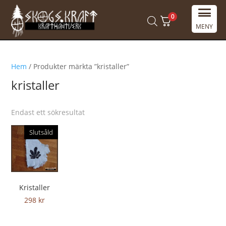
0
MENY
Hem
/ Produkter märkta ”kristaller”
kristaller
Endast ett sökresultat
Slutsåld
Kristaller
298
kr