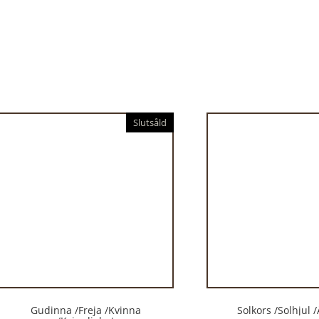
Slutsåld
Gudinna /Freja /Kvinna
Solkors /Solhjul 