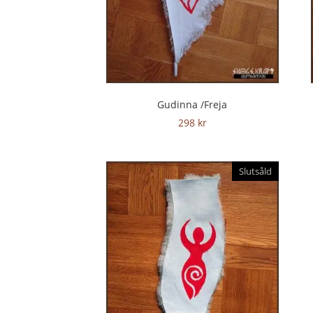
Gudinna /Freja
298
kr
Slutsåld