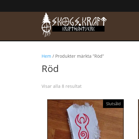
Hem
/ Produkter märkta ”Röd”
Röd
Visar alla 8 resultat
Slutsåld