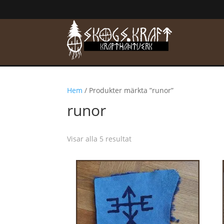
Hem
/ Produkter märkta ”runor”
runor
Visar alla 5 resultat