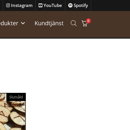
Instagram
YouTube
Spotify
0
odukter
Kundtjänst
Slutsåld