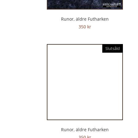
Runor, äldre Futharken
350
kr
Slutsåld
Runor, äldre Futharken
350
kr