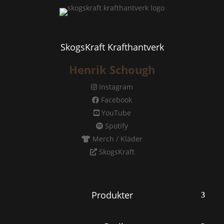
SkogsKraft Krafthantverk
Henrik Schough
Instagram
Facebook
YouTube
Spotify
Merch / Kläder
SkogsKraft
Produkter