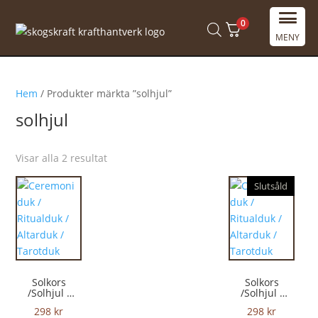
0
MENY
Hem
/ Produkter märkta ”solhjul”
solhjul
Visar alla 2 resultat
Slutsåld
Solkors
Solkors
/Solhjul /
/Solhjul /
Årshjul
Årshjul
298
kr
298
kr