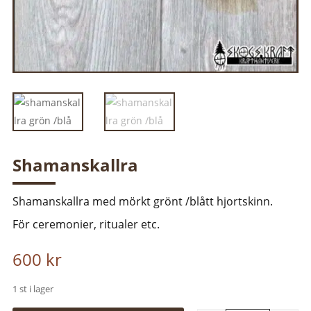
Shamanskallra
Shamanskallra med mörkt grönt /blått hjortskinn.
För ceremonier, ritualer etc.
600
kr
1 st i lager