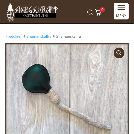
0
MENY
Produkter
↟
Shamanskallra
↟ Shamanskallra