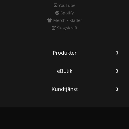
YouTube
Spotify
Merch / Kläder
SkogsKraft
Produkter
eButik
Kundtjänst