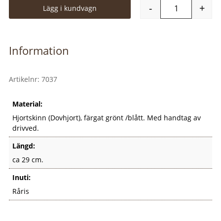
-
+
Lägg i kundvagn
Shamanskall
Information
Artikelnr:
7037
Material:
Hjortskinn (Dovhjort), färgat grönt /blått. Med handtag av
drivved.
Längd:
ca 29 cm.
Inuti:
Råris