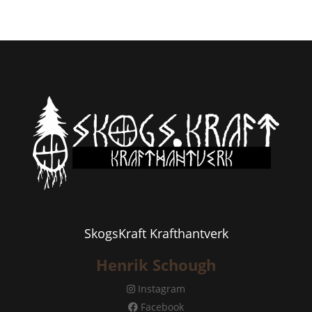
SkogsKraft Krafthantverk
Henrik Schough
Instagram
Facebook