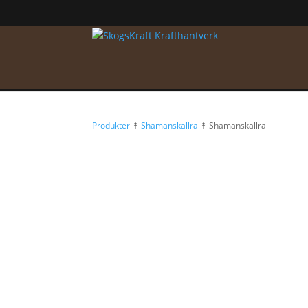
Produkter
↟
Shamanskallra
↟ Shamanskallra