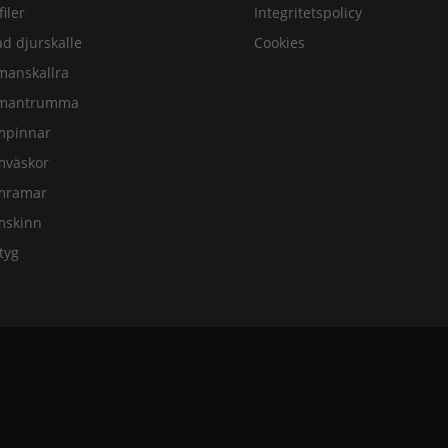
filer
Integritetspolicy
d djurskalle
Cookies
manskallra
mantrumma
mpinnar
mväskor
mramar
mskinn
tyg