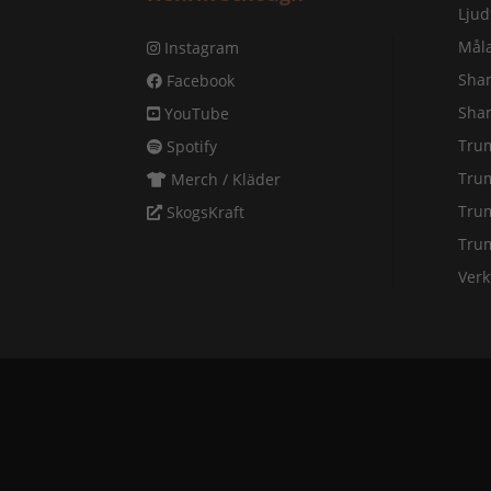
Ljud
Måla
Instagram
Sha
Facebook
Sha
YouTube
Tru
Spotify
Tru
Merch / Kläder
Tru
SkogsKraft
Tru
Verk