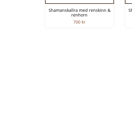
Shamanskallra med renskinn &
S
renhorn
700
kr