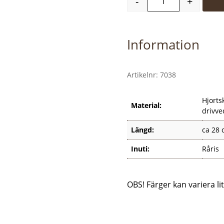
-
+
Shamanskallra m
Information
Artikelnr:
7038
Hjorts
Material:
drivve
Längd:
ca 28 
Inuti:
Råris
OBS! Färger kan variera li