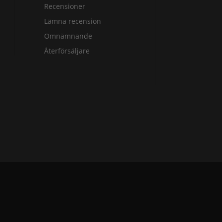
Recensioner
Lämna recension
Omnämnande
Återförsäljare