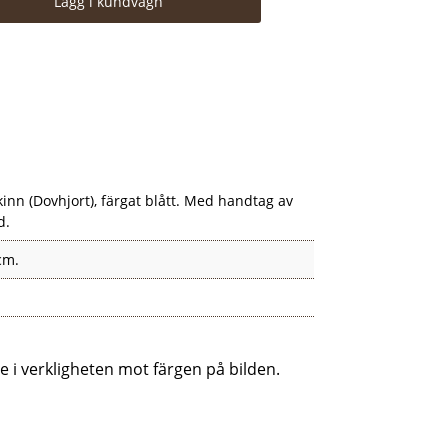
Lägg i kundvagn
ängd
kinn (Dovhjort), färgat blått. Med handtag av
d.
cm.
te i verkligheten mot färgen på bilden.