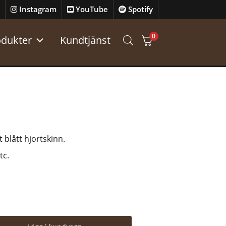
Instagram
YouTube
Spotify
0
odukter
Kundtjänst
a
blått hjortskinn.
tc.