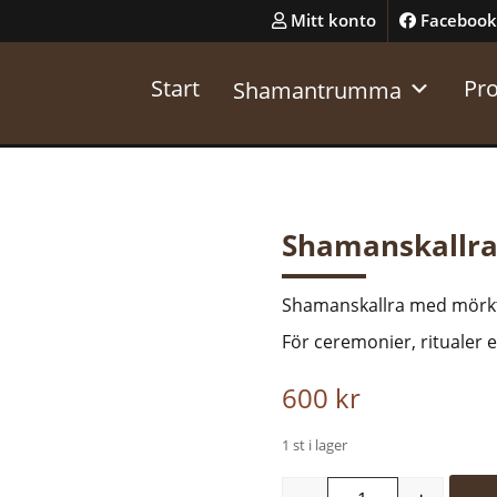
Mitt konto
Facebook
Start
Pr
Shamantrumma
Shamanskallr
Shamanskallra med mörkt 
För ceremonier, ritualer e
600
kr
1 st i lager