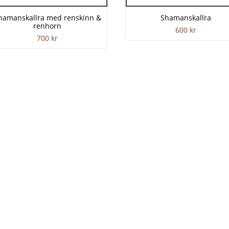
hamanskallra med renskinn &
Shamanskallra
renhorn
600
kr
700
kr