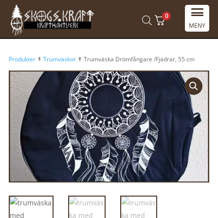
0
MENY
Produkter
↟
Trumväskor
↟ Trumväska Drömfångare /Fjädrar, 55 cm