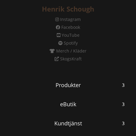
Henrik Schough
Instagram
Facebook
YouTube
Spotify
Merch / Kläder
SkogsKraft
Produkter
eButik
Kundtjänst