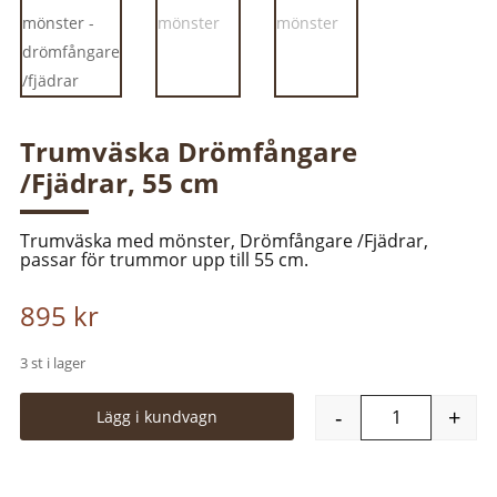
Trumväska Drömfångare
/Fjädrar, 55 cm
Trumväska med mönster, Drömfångare /Fjädrar,
passar för trummor upp till 55 cm.
895
kr
3 st i lager
-
+
Lägg i kundvagn
Trumväska Dr