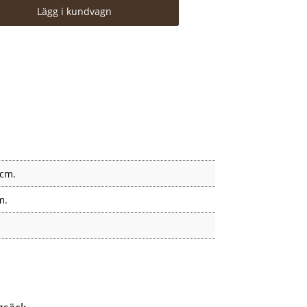
Lägg i kundvagn
/äldre Futharken, 55 cm mängd
 cm.
m.