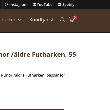
Instagram
YouTube
Spotify
0
odukter
Kundtjänst
or /äldre Futharken, 55
unor /äldre Futharken, passar för