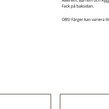
Axelrem, Bärrem och Ryg
Fack på baksidan.
OBS! Färger kan variera li