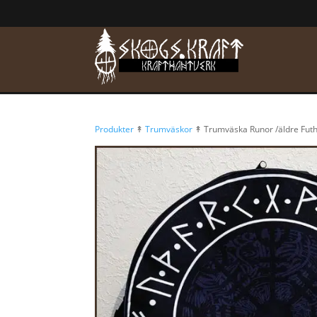
Produkter
↟
Trumväskor
↟ Trumväska Runor /äldre Fut