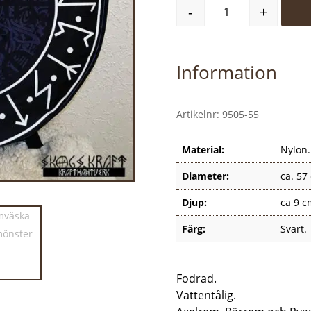
-
+
Trumväska Runor 
Information
Artikelnr:
9505-55
Material:
Nylon.
Diameter:
ca. 57
Djup:
ca 9 c
Färg:
Svart.
Fodrad.
Vattentålig.