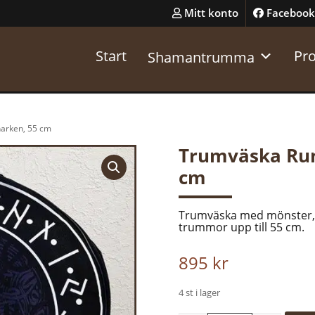
Mitt konto
Facebook
Start
Pr
Shamantrumma
harken, 55 cm
Trumväska Run
cm
Trumväska med mönster, R
trummor upp till 55 cm.
895
kr
4 st i lager