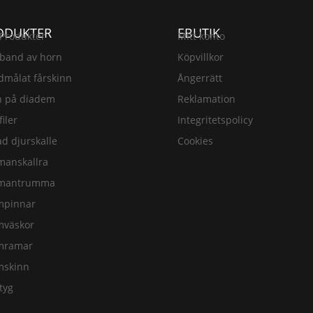
ODUKTER
EBUTIK
 Produkter
Mitt konto
band av horn
Köpvillkor
målat fårskinn
Ångerrätt
n på diadem
Reklamation
filer
Integritetspolicy
d djurskalle
Cookies
manskallra
mantrumma
mpinnar
mväskor
mramar
mskinn
tyg