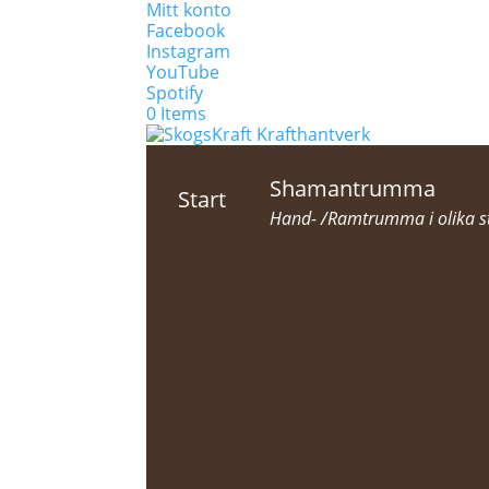
Mitt konto
Facebook
Instagram
YouTube
Spotify
0 Items
Shamantrumma
Start
Hand- /Ramtrumma i olika sto