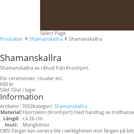
Select Page
Produkter
↟
Shamanskallra
↟ Shamanskallra
Shamanskallra
Shamanskallra av råhud från Kronhjort.
För ceremonier, ritualer etc.
600
kr
Såld /Slut i lager
Information
Artikelnr:
7002
Kategori:
Shamanskallra
Material:
Hjortskinn (Kronhjort) med handtag av trollhasse
Längd:
ca 26 cm.
Inuti:
Mungbönor
OBS! Färger kan variera lite i verkligheten mot färgen på bil