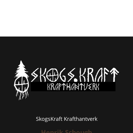
SkogsKraft Krafthantverk
Henrik Schough