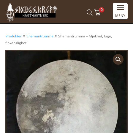
0
MENY
Produkter
↟
Shamantrumma
↟ Shamantrumma – Mjukhet, lugn,
finkänslighet