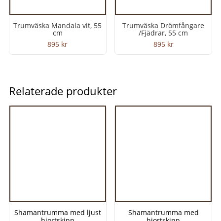
Trumväska Mandala vit, 55
Trumväska Drömfångare
cm
/Fjädrar, 55 cm
895
kr
895
kr
Relaterade produkter
Shamantrumma med ljust
Shamantrumma med
hjortskinn
hjortskinn